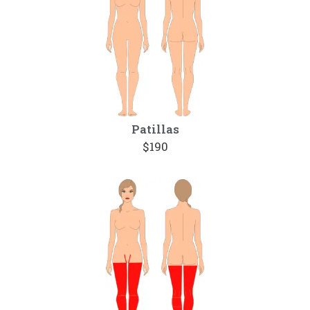
Patillas
$190