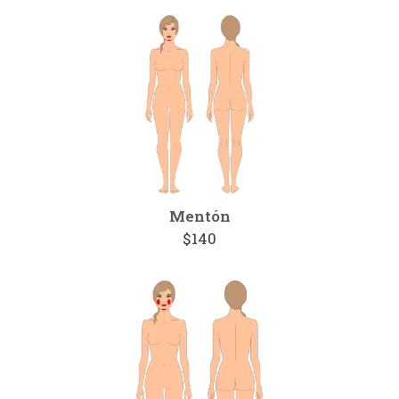
Mentón
$140