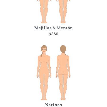
Mejillas & Mentón
$360
Narinas