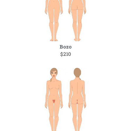
Bozo
$210